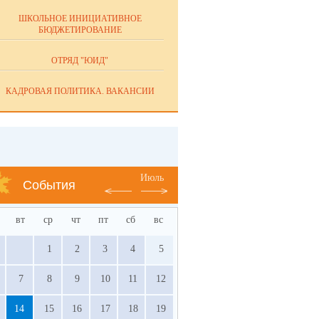
ШКОЛЬНОЕ ИНИЦИАТИВНОЕ
БЮДЖЕТИРОВАНИЕ
ОТРЯД "ЮИД"
КАДРОВАЯ ПОЛИТИКА. ВАКАНСИИ
Июль
События
вт
ср
чт
пт
сб
вс
1
2
3
4
5
7
8
9
10
11
12
14
15
16
17
18
19