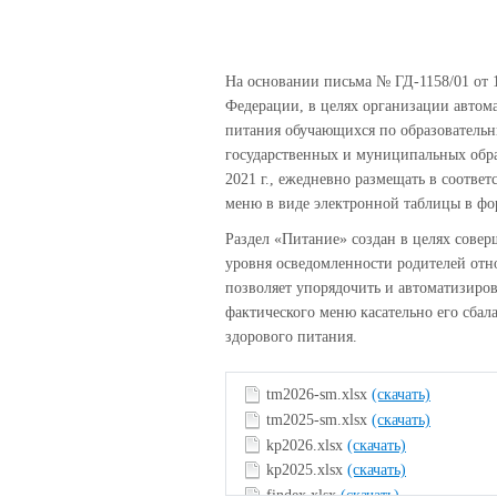
На основании письма № ГД-1158/01 от 
Федерации, в целях организации автом
питания обучающихся по образовательн
государственных и муниципальных обра
2021 г., ежедневно размещать в соотве
меню в виде электронной таблицы в ф
Раздел «Питание» создан в целях сове
уровня осведомленности родителей отн
позволяет упорядочить и автоматизиро
фактического меню касательно его сба
здорового питания.
tm2026-sm.xlsx
(скачать)
tm2025-sm.xlsx
(скачать)
kp2026.xlsx
(скачать)
kp2025.xlsx
(скачать)
findex.xlsx
(скачать)