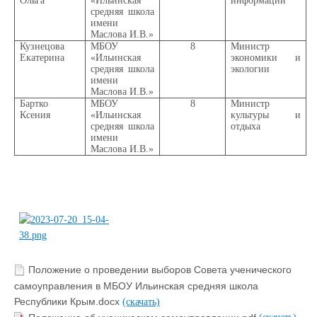
Ольга
«Ильинская
информации
средняя школа
имени
Маслова И.В.»
Кузнецова
МБОУ
8
Министр
Екатерина
«Ильинская
экономики и
средняя школа
экологии
имени
Маслова И.В.»
Бартко
МБОУ
8
Министр
Ксения
«Ильинская
культуры и
средняя школа
отдыха
имени
Маслова И.В.»
Положение о проведении выборов Совета ученического
самоуправления в МБОУ Ильинская средняя школа
Республики Крым.docx
(скачать)