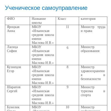
Ученическое самоуправление
ФИО
Название
Класс
категория
школы
Яроцкая
МБОУ
11
Министр труда
Анна
«Ильинская
и права
средняя школа
имени
Маслова И.В.»
Ласица
МБОУ
Министр
6
София
«Ильинская
образования
средняя школа
имени
Маслова И.В.»
Кузнецов
МБОУ
8
Министр
Егор
«Ильинская
здравоохранени
средняя школа
я и
имени
безопасности
Маслова И.В.»
Шарапов
МБОУ
9
Министр
Сергей
«Ильинская
туризма и
средняя школа
спорта
имени
Маслова И.В.»
Бунелик
МБОУ
10
Министр