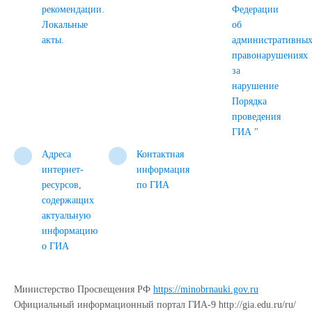
рекомендации.
Федерации
Локальные
об
акты.
административны
правонарушениях
за
нарушение
Порядка
проведения
ГИА "
Адреса
Контактная
интернет-
информация
ресурсов,
по ГИА
содержащих
актуальную
информацию
о ГИА
Министерство Просвещения РФ
https://minobrnauki.gov.ru
Официальный информационный портал ГИА-9 http://gia.edu.ru/ru/