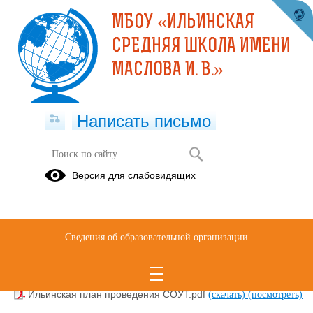
МБОУ «ИЛЬИНСКАЯ
СРЕДНЯЯ ШКОЛА ИМЕНИ
МАСЛОВА И. В.»
Написать письмо
ОХРАНА ТРУДА (СОУТ)
Версия для слабовидящих
Ильинская план мероприятий СОУТ.pdf
(скачать)
(посмотреть)
Сводная ведомость СОУТ.pdf
(скачать)
(посмотреть)
Сведения об образовательной организации
отчет СОУТ.pdf
(скачать)
(посмотреть)
Ильинская информ по реализ СОУТ.pdf
(скачать)
(посмотреть)
Ильинская план проведения СОУТ.pdf
(скачать)
(посмотреть)