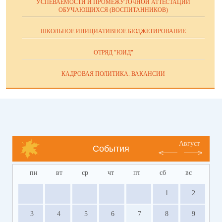
УСПЕВАЕМОСТИ И ПРОМЕЖУТОЧНОЙ АТТЕСТАЦИИ
ОБУЧАЮЩИХСЯ (ВОСПИТАННИКОВ)
ШКОЛЬНОЕ ИНИЦИАТИВНОЕ БЮДЖЕТИРОВАНИЕ
ОТРЯД "ЮИД"
КАДРОВАЯ ПОЛИТИКА. ВАКАНСИИ
Август
События
пн
вт
ср
чт
пт
сб
вс
1
2
3
4
5
6
7
8
9