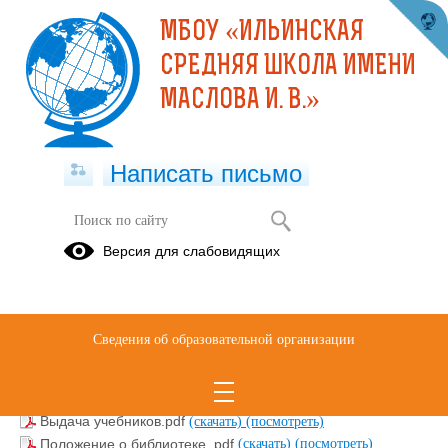
МБОУ «ИЛЬИНСКАЯ
СРЕДНЯЯ ШКОЛА ИМЕНИ
МАСЛОВА И. В.»
Написать письмо
БИБЛИОТЕКА
Версия для слабовидящих
Годовой план работы библиотеки.docx
(скачать)
График работы библиотеки .pdf
(скачать)
(посмотреть)
Правила пользования библиотекой.pdf
(скачать)
Сведения об образовательной организации
(посмотреть)
Положение о создании библиотечного фонда.pdf
(скачать)
(посмотреть)
Выдача учебников.pdf
(скачать)
(посмотреть)
Положение о библиотеке .pdf
(скачать)
(посмотреть)