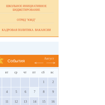
ШКОЛЬНОЕ ИНИЦИАТИВНОЕ
БЮДЖЕТИРОВАНИЕ
ОТРЯД "ЮИД"
КАДРОВАЯ ПОЛИТИКА. ВАКАНСИИ
Август
События
вт
ср
чт
пт
сб
вс
1
2
4
5
6
7
8
9
11
12
13
14
15
16