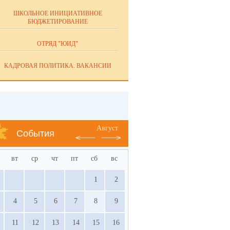
ШКОЛЬНОЕ ИНИЦИАТИВНОЕ
БЮДЖЕТИРОВАНИЕ
ОТРЯД "ЮИД"
КАДРОВАЯ ПОЛИТИКА. ВАКАНСИИ
Август
События
вт
ср
чт
пт
сб
вс
1
2
4
5
6
7
8
9
11
12
13
14
15
16