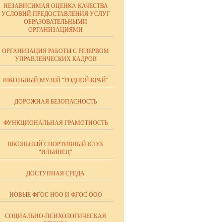
НЕЗАВИСИМАЯ ОЦЕНКА КАЧЕСТВА
УСЛОВИЙ ПРЕДОСТАВЛЕНИЯ УСЛУГ
ОБРАЗОВАТЕЛЬНЫМИ
 аминокислот,
ОРГАНИЗАЦИЯМИ
енасыщенных
ОРГАНИЗАЦИЯ РАБОТЫ С РЕЗЕРВОМ
УПРАВЛЕНЧЕСКИХ КАДРОВ
ановительных
вает пеллагру
ШКОЛЬНЫЙ МУЗЕЙ "РОДНОЙ КРАЙ"
дноуглеродных
ДОРОЖНАЯ БЕЗОПАСНОСТЬ
аминокислот,
ФУНКЦИОНАЛЬНАЯ ГРАМОТНОСТЬ
вания, обмена
ШКОЛЬНЫЙ СПОРТИВНЫЙ КЛУБ
, нуклеиновых
"ИЛЬИНЕЦ"
ДОСТУПНАЯ СРЕДА
имического
в, углеводов
НОВЫЕ ФГОС НОО И ФГОС ООО
СОЦИАЛЬНО-ПСИХОЛОГИЧЕСКАЯ
ран клеток.