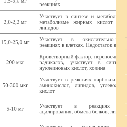
1,5-3,0 мг
реакциях
Участвует в синтезе и метаболизме
2,0-2,2 мг
метаболизме жирных кислот и н
липидов
Участвует в окислительно-восст
15,0-25,0 мг
реакциях в клетках. Недостаток вызы
Кроветворный фактор, переносчик о
200 мкг
радикалов, участвует в синтезе 
нуклеиновых кислот, холина
Участвует в реакциях карбоксилиро
50-300 мкг
аминокислот, липидов, углеводов
кислот
Участвует в реакциях биох
5-10 мг
ацилирования, обмена белков, липидо
Участвует в деятельности мемб