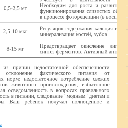
Необходим для роста и развития о
0,5-2,5 мг
функционирования слизистых оболоч
в процессе фоторецепции (в восприят
Регуляция содержания кальция и фос
2,5-10 мкг
минерализация костей, зубов
Предотвращает окисление липидо
8-15 мг
синтез ферментов. Активный антиоки
 из причин недостаточной обеспеченности
 отклонение фактического питания от
х норм: недостаточное потребление свежих
тов животного происхождения, избыточное
хая осведомленность в вопросах правильного
ость в питании, следование "модным" диетам и
обы Ваш ребенок получал полноценное и