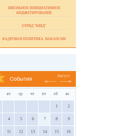
ШКОЛЬНОЕ ИНИЦИАТИВНОЕ
БЮДЖЕТИРОВАНИЕ
ОТРЯД "ЮИД"
КАДРОВАЯ ПОЛИТИКА. ВАКАНСИИ
Август
События
вт
ср
чт
пт
сб
вс
1
2
4
5
6
7
8
9
11
12
13
14
15
16