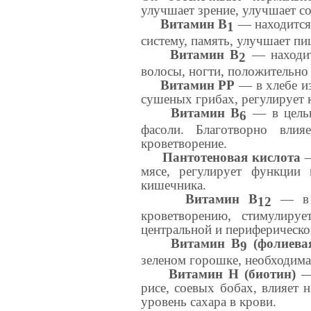
улучшает зрение, улучшает с
Витамин B
— находится 
1
систему, память, улучшает пи
Витамин B
— находитс
2
волосы, ногти, положительно 
Витамин РР
— в хлебе из
сушеных грибах, регулирует 
Витамин В
— в цельн
6
фасоли. Благотворно влия
кроветворение.
Пантотеновая кислота
—
мясе, регулирует функции
кишечника.
Витамин B
— в м
12
кроветворению, стимулируе
центральной и периферическо
Витамин В
(фолиевая
9
зеленом горошке, необходима
Витамин Н (биотин)
— 
рисе, соевых бобах, влияет н
уровень сахара в крови.