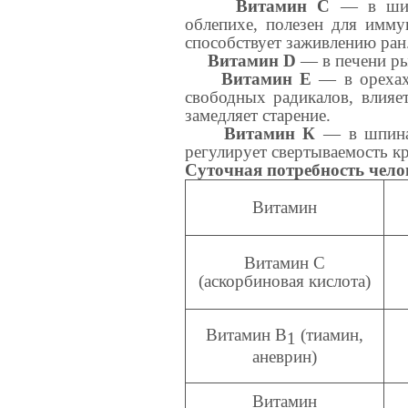
Витамин С
— в шипо
облепихе, полезен для имму
способствует заживлению ран
Витамин D
— в печени рыб
Витамин Е
— в орехах 
свободных радикалов, влияе
замедляет старение.
Витамин К
— в шпинате
регулирует свертываемость к
Суточная потребность чело
Витамин
Витамин С
(аскорбиновая кислота)
Витамин В
(тиамин,
1
аневрин)
Витамин