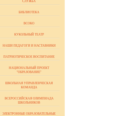
СЛУЖБА
рганизма, для
ек. Участвует
БИБЛИОТЕКА
ии света)
ВСОКО
фора в крови,
КУКОЛЬНЫЙ ТЕАТР
в, влияет на
НАШИ ПЕДАГОГИ И НАСТАВНИКИ
слитель
ПАТРИОТИЧЕСКОЕ ВОСПИТАНИЕ
НАЦИОНАЛЬНЫЙ ПРОЕКТ
"ОБРАЗОВАНИЕ"
ШКОЛЬНАЯ УПРАВЛЕНЧЕСКАЯ
КОМАНДА
ВСЕРОССИЙСКАЯ ОЛИМПИАДА
ШКОЛЬНИКОВ
ЭЛЕКТРОННЫЕ ОБРАЗОВАТЕЛЬНЫЕ