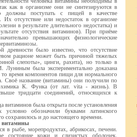
ельности человека витамины необходимы в
так как в организме они не синтезируются в
то должны поступать с пищей в качестве
. Их отсутствие или недостаток в организме
лезни в результате длительного недостатка) и
ультате отсутствия витаминов). При приёме
 значительно превышающих физиологические
первитаминозы.
евности было известно, что отсутствие
евом рационе может быть причиной тяжелых
риной слепоты», цинги, рахита), но только в
И. Луниным была экспериментально доказана
в то время компонентов пищи для нормального
. Своё название (витамины) они получили по
химика К. Функа (от лат. vita - жизнь). В
свыше тридцати соединений, относящихся к
 витаминов была открыта после установления
х условно обозначили буквами латинского
 что сохранилось и до настоящего времени.
» витамины
 в рыбе, морепродуктах, абрикосах, печени.
ое состояние кожи и слизистых оболочек,