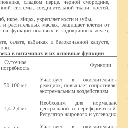
внике, сладком перце, черной смородине,
нной системы, соединительной ткани, костей,
.
, икре, яйцах, укрепляет кости и зубы.
и растительных маслах, защищает клетки от
т на функции половых и эндокринных желез,
, салате, кабачках и белокочанной капусте,
рови.
века в витаминах и их основные функции
Суточная
Функции
потребность
Участвует в окислительно-восст
50-100 мг
реакциях, повышает сопротивляемост
экстремальным воздействиям
Необходим для нормальной д
1,4-2,4 мг
центральной и периферической нер
Регулятор жирового и углеводного о
Участвует в окислительно-восст