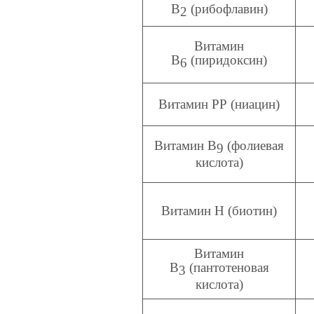
В
(рибофлавин)
2
Витамин
В
(пиридоксин)
6
Витамин РР (ниацин)
Витамин В
(фолиевая
9
кислота)
Витамин Н (биотин)
Витамин
В
(пантотеновая
3
кислота)