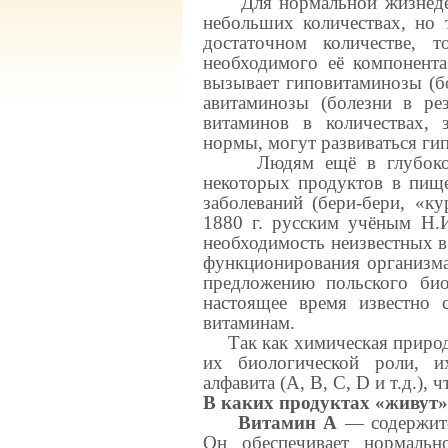
Для нормальной жизнедеят
небольших количествах, но 
достаточном количестве, 
необходимого её компонента
вызывает гиповитаминозы (бо
авитаминозы (болезни в рез
витаминов в количествах,
нормы, могут развиваться ги
Людям ещё в глубокой др
некоторых продуктов в пищ
заболеваний (бери-бери, «ку
1880 г. русским учёным Н.
необходимость неизвестных 
функционирования организма
предложению польского био
настоящее время известно 
витаминам.
Так как химическая природа
их биологической роли, и
алфавита (А, В, С, D и т.д.),
В каких продуктах «живут
Витамин А
— содержится
Он обеспечивает нормальн